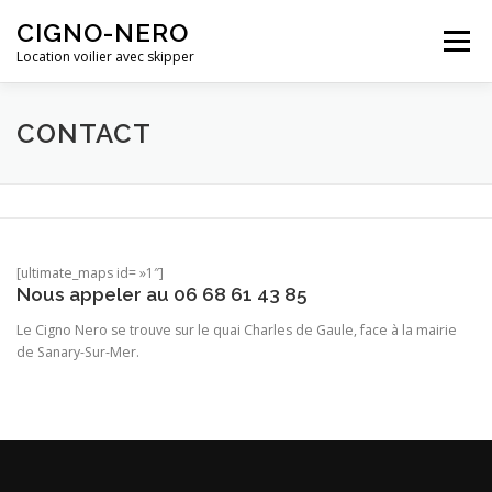
Aller
CIGNO-NERO
au
Menu
contenu
Location voilier avec skipper
BIENVENUE
LES ACTIVITÉS SUR LE VOILIER
CONTACT
A PROPOS
TARIFS
LIENS
[ultimate_maps id= »1″]
POUR NOUS CONTACTER
Nous appeler au 06 68 61 43 85
Le Cigno Nero se trouve sur le quai Charles de Gaule, face à la mairie
de Sanary-Sur-Mer.